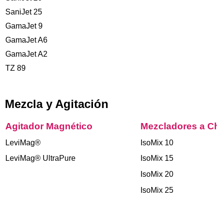
SaniJet 25
GamaJet 9
GamaJet A6
GamaJet A2
TZ 89
Mezcla y Agitación
Agitador Magnético
Mezcladores a C
LeviMag®
IsoMix 10
LeviMag® UltraPure
IsoMix 15
IsoMix 20
IsoMix 25